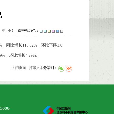
况
中
小
】
保护视力色：
增长118.82%，环比下降3.0
9%，环比增长4.29%。
关闭页面
打印文本
分享到：
m
50005