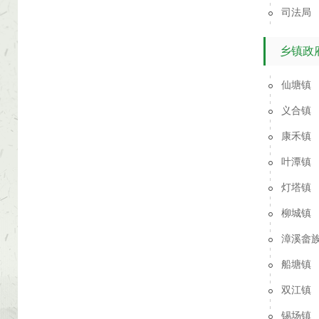
司法局
乡镇政
仙塘镇
义合镇
康禾镇
叶潭镇
灯塔镇
柳城镇
漳溪畲
船塘镇
双江镇
锡场镇