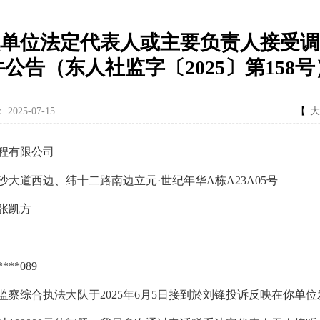
单位法定代表人或主要负责人接受调
件公告（东人社监字〔2025〕第158号
：
2025-07-15
【
大
程有限公司
道西边、纬十二路南边立元·世纪年华A栋A23A05号
张凯方
无
*089
综合执法大队于2025年6月5日接到於刘锋投诉反映在你单