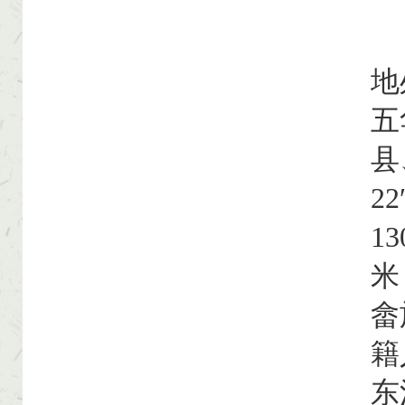
【
地
五
县
2
1
米
畲
籍
东