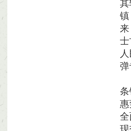
其
镇
来
士
人
弹
【
条
惠
全
现