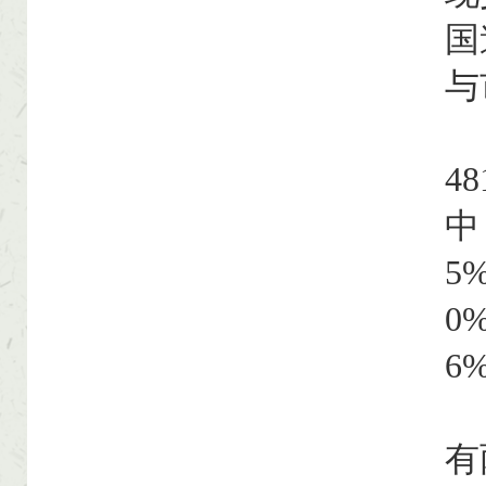
国
与
48
中
5
0
6
【
有