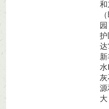
和
（
园
护
达
新
水
灰
源
大