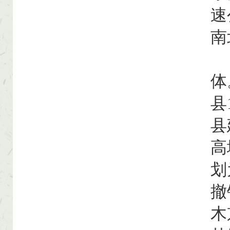
速
南
【
体
县
县
高
划
撤
木