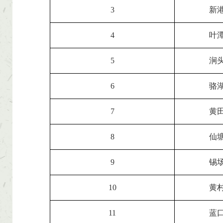
3
新
4
叶
5
涧
6
骆
7
黄
8
仙
9
锡
10
黄
11
蓝