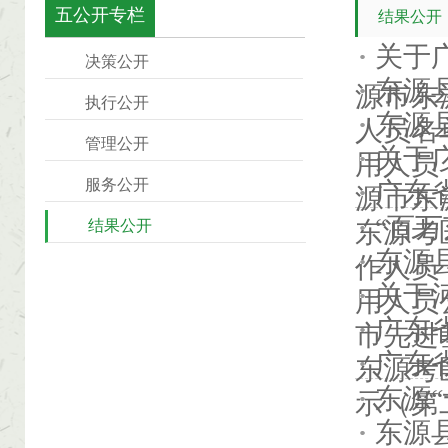
五公开专栏
结果公开
关于
决策公开
东源
源市东
执行公开
东源
人员名
管理公开
关于
用人员
服务公开
广东
源市东
“百
结果公开
东源考
东源
作人员
关于
用人员
广东
市先进
广东
东源考
东源
示（第
东源