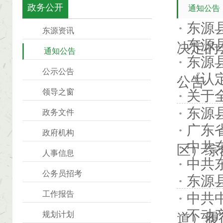
政务公开
通知公告
东源
东源资讯
东源县
决定的
通知公告
东源
公示公告
《认
公告
领导之窗
关于
东源
政务文件
广东
政府机构
中共
区）综
人事信息
中共
公务员招考
东源
工作报告
中共
不动
规划计划
道）履